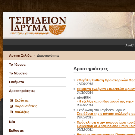
Αναζή
Αρχική Σελίδα
>
Δραστηριότητες
Το Ίδρυμα
Δραστηριότητες
Το Μουσείο
»
«Μεγάλη Έκθεση Προϊστορικών Θη
Εκθέματα
18/09/2015
»
«Έκθεση Ελλήνων Συλλεκτών Ορυκ
Δραστηριότητες
24/10/2014
»
ΔΙΑΛΕΞΗ
Εκθέσεις
«Η εξέλιξη και οι θησαυροί της γης»
09/09/2014
Παρουσιάσεις
»
Εκδήλωση στο Τσιρίδειον Ίδρυμα
Διαλέξεις
Στα άδυτα της σπάνιας συλλογής ο
29/05/2013
Νέα
»
Πρόσκληση στην παρουσίαση του βιβλ
Collection of Angelos and Emily Tsir
09/12/2011
Εκδόσεις
»
Εγκαίνια καταστήματος Προϊστορι