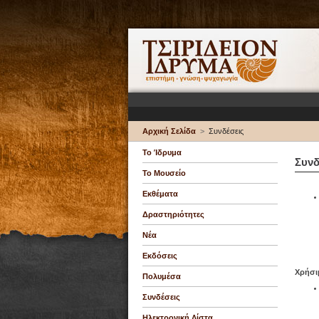
Αρχική Σελίδα
>
Συνδέσεις
Το Ίδρυμα
Συνδ
Το Μουσείο
Εκθέματα
Δραστηριότητες
Νέα
Εκδόσεις
Χρήσι
Πολυμέσα
Συνδέσεις
Ηλεκτρονική Λίστα