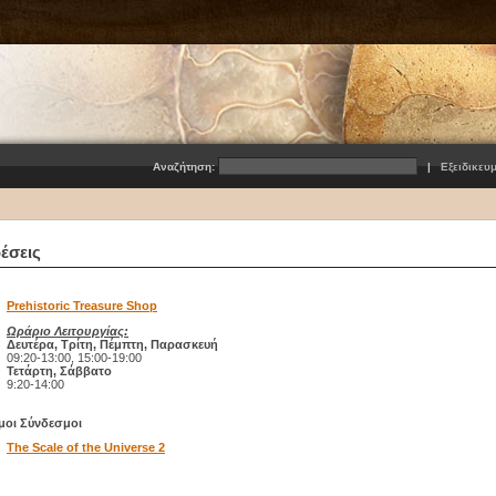
Αναζήτηση:
|
Εξειδικευ
έσεις
Prehistoric Treasure Shop
Ωράριο Λειτουργίας:
Δευτέρα, Τρίτη, Πέμπτη, Παρασκευή
09:20-13:00, 15:00-19:00
Τετάρτη, Σάββατο
9:20-14:00
μοι Σύνδεσμοι
The Scale of the Universe 2