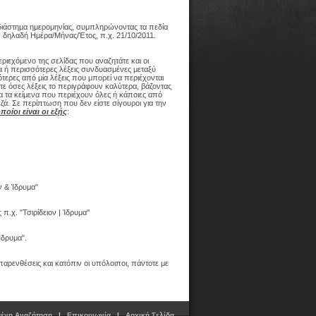
διάστημα ημερομηνίας, συμπληρώνοντας τα πεδία
δηλαδή Ημέρα/Μήνας/Έτος, π.χ. 21/10/2011.
εριεχόμενο της σελίδας που αναζητάτε και οι
α ή περισσότερες λέξεις συνδυασμένες μεταξύ
τερες από μία λέξεις που μπορεί να περιέχονται
τε όσες λέξεις το περιγράφουν καλύτερα, βάζοντας
λα τα κείμενα που περιέχουν όλες ή κάποιες από
πεζά. Σε περίπτωση που δεν είστε σίγουροι για την
οίοι είναι οι εξής
:
ν & Ίδρυμα"
π.χ. "Τσιρίδειον | Ίδρυμα"
Ίδρυμα".
αρενθέσεις και κατόπιν οι υπόλοιποι, πάντοτε με
μένη Αναζήτηση
|
Επικοινωνία
|
Αρχική Σελίδα