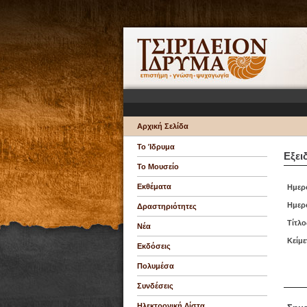
Αρχική Σελίδα
Το Ίδρυμα
Εξει
Το Μουσείο
Εκθέματα
Ημερ
Ημερ
Δραστηριότητες
Τίτλο
Νέα
Κείμε
Εκδόσεις
Πολυμέσα
Συνδέσεις
Ηλεκτρονική Λίστα