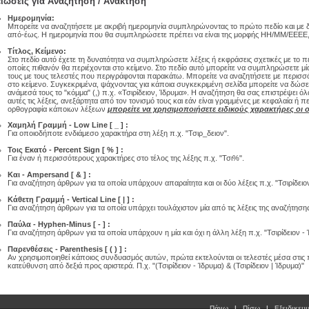
ιώσεις για Αναζήτηση / Ανάκτηση
Ημερομηνία:
Μπορείτε να αναζητήσετε με ακριβή ημερομηνία συμπληρώνοντας το πρώτο πεδίο και με 
από-έως. Η ημερομηνία που θα συμπληρώσετε πρέπει να είναι της μορφής ΗΗ/ΜΜ/ΕΕΕΕ, 
Τίτλος, Κείμενο:
Στο πεδίο αυτό έχετε τη δυνατότητα να συμπληρώσετε λέξεις ή εκφράσεις σχετικές με το π
οποίες πιθανόν θα περιέχονται στο κείμενο. Στο πεδίο αυτό μπορείτε να συμπληρώσετε μί
τους με τους τελεστές που περιγράφονται παρακάτω. Μπορείτε να αναζητήσετε με περισσό
στο κείμενο. Συγκεκριμένα, ψάχνοντας για κάποια συγκεκριμένη σελίδα μπορείτε να δώσε
ανάμεσά τους το "κόμμα" (,) π.χ. «Τσιρίδειον, Ίδρυμα». Η αναζήτηση θα σας επιστρέψει ό
αυτές τις λέξεις, ανεξάρτητα από τον τονισμό τους και εάν είναι γραμμένες με κεφαλαία ή 
ορθογραφία κάποιων λέξεων
μπορείτε να χρησιμοποιήσετε ειδικούς χαρακτήρες οι οπ
Χαμηλή Γραμμή - Low Line [ _ ] :
Για οποιοδήποτε ενδιάμεσο χαρακτήρα στη λέξη π.χ. "Τσιρ_δειον".
Τοις Εκατό - Percent Sign [ % ] :
Για έναν ή περισσότερους χαρακτήρες στο τέλος της λέξης π.χ. "Τσι%".
Και - Ampersand [ & ] :
Για αναζήτηση άρθρων για τα οποία υπάρχουν απαραίτητα και οι δύο λέξεις π.χ. "Τσιρίδειο
Κάθετη Γραμμή - Vertical Line [ | ] :
Για αναζήτηση άρθρων για τα οποία υπάρχει τουλάχιστον μία από τις λέξεις της αναζήτησης 
Παύλα - Hyphen-Minus [ - ] :
Για αναζήτηση άρθρων για τα οποία υπάρχουν η μία και όχι η άλλη λέξη π.χ. "Τσιρίδειον - 
Παρενθέσεις - Parenthesis [ ( ) ] :
Αν χρησιμοποιηθεί κάποιος συνδυασμός αυτών, πρώτα εκτελούνται οι τελεστές μέσα στις π
κατεύθυνση από δεξιά προς αριστερά. Π.χ. "(Τσιρίδειον - Ίδρυμα) & (Τσιρίδειον | Ίδρυμα)"
Πάνω
|
Πίσω
|
Εξειδικευ