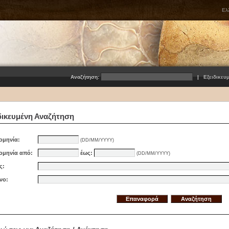
Ελ
Αναζήτηση:
|
Εξειδικευ
δικευμένη Αναζήτηση
ομηνία:
(DD/MM/YYYY)
ομηνία από:
έως:
(DD/MM/YYYY)
ς:
νο: