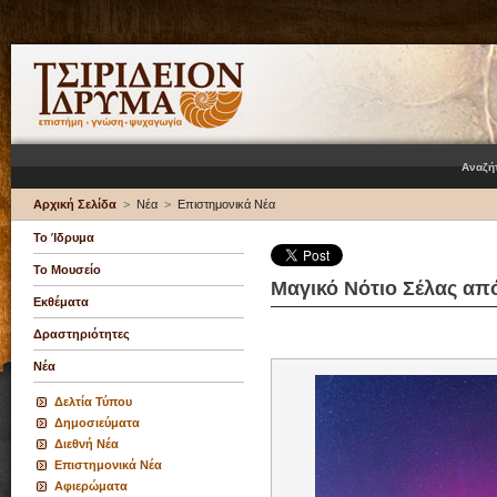
Αναζή
Αρχική Σελίδα
>
Νέα
>
Επιστημονικά Νέα
Το Ίδρυμα
Το Μουσείο
Μαγικό Νότιο Σέλας απ
Εκθέματα
Δραστηριότητες
Νέα
Δελτία Τύπου
Δημοσιεύματα
Διεθνή Νέα
Επιστημονικά Νέα
Αφιερώματα