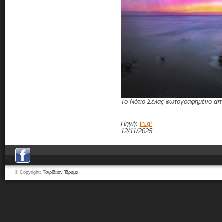
Το Νότιο Σέλας φωτογραφημένο από
Πηγή
:
in.gr
12/11/2025
© Copyright:
Τσιρίδειον Ίδρυμα