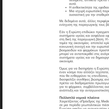
δεδομένα, αντίθετα πρέπει
αυτά.
Η ανθεκτικότητα της εφοδιασ
Μια ισχυρή ευρωπαϊκή παραγ
ουσιαστική για την σταθερότ
Με δεδομένα αυτά, άλλες περιφέρ
ενίσχυση της παραγωγικής τους β
Εάν η Ευρώπη επιδιώκει πραγματι
συστήματα υγείας και ασφάλεια εφ
στη δική της παραγωγική βάση. Η
τομέα της οικονομίας· αποτελεί κρί
κοινωνική συνοχή και την ευρωπα
βιοομοειδών και φαρμάκων προστιθ
μπορεί να ανταποκριθεί στις ανάγ
συστήματα υγείας και να δημιουργή
οικονομία.
Όμως για να διατηρήσει η Ευρώπη 
έναν κόσμο που αλλάζει ταχύτατα,
που θα ενθαρρύνει τις επενδύσεις,
διασφαλίζει συνθήκες βιώσιμης αν
πρέπει να διαδραματίσει πρωταγω
για το φάρμακο, συμβάλλοντας ουσ
ανάπτυξη και την ανταγωνιστικότ
Πολλαπλά νομικά πλαίσια
Χαιρετίζοντας οΠρόεδρος της Medic
σε μια περίοδο γεωπολιτικών πιέ
Ευρώπη οφείλει να αντιμετωπίσει 