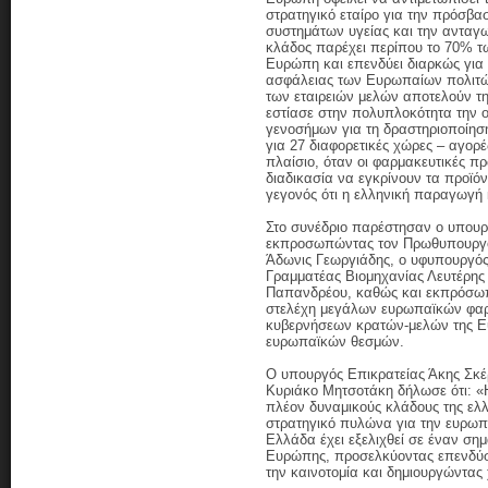
στρατηγικό εταίρο για την πρόσβα
συστημάτων υγείας και την ανταγω
κλάδος παρέχει περίπου το 70% τ
Ευρώπη και επενδύει διαρκώς για
ασφάλειας των Ευρωπαίων πολιτών
των εταιρειών μελών αποτελούν τ
εστίασε στην πολυπλοκότητα την ο
γενοσήμων για τη δραστηριοποίησ
για 27 διαφορετικές χώρες – αγορές
πλαίσιο, όταν οι φαρμακευτικές 
διαδικασία να εγκρίνουν τα προϊόν
γεγονός ότι η ελληνική παραγωγή
Στο συνέδριο παρέστησαν ο υπουρ
εκπροσωπώντας τον Πρωθυπουργό
Άδωνις Γεωργιάδης, ο υφυπουργός 
Γραμματέας Βιομηχανίας Λευτέρης
Παπανδρέου, καθώς και εκπρόσωπ
στελέχη μεγάλων ευρωπαϊκών φαρ
κυβερνήσεων κρατών-μελών της Ε
ευρωπαϊκών θεσμών.
Ο υπουργός Επικρατείας Άκης Σκ
Κυριάκο Μητσοτάκη δήλωσε ότι: «
πλέον δυναμικούς κλάδους της ελλ
στρατηγικό πυλώνα για την ευρωπα
Ελλάδα έχει εξελιχθεί σε έναν ση
Ευρώπης, προσελκύοντας επενδύσε
την καινοτομία και δημιουργώντας χ