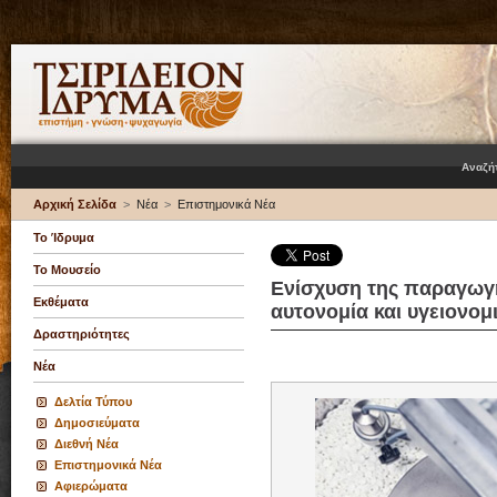
Αναζή
Αρχική Σελίδα
>
Νέα
>
Επιστημονικά Νέα
Το Ίδρυμα
Το Μουσείο
Ενίσχυση της παραγωγ
Εκθέματα
αυτονομία και υγειονομ
Δραστηριότητες
Νέα
Δελτία Τύπου
Δημοσιεύματα
Διεθνή Νέα
Επιστημονικά Νέα
Αφιερώματα