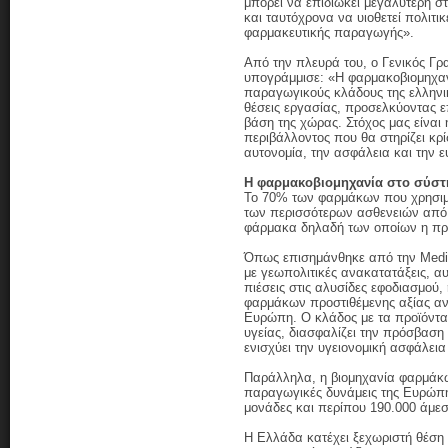
μπορεί να επιδιώκει μεγαλύτερη σ
και ταυτόχρονα να υιοθετεί πολιτι
φαρμακευτικής παραγωγής».
Από την πλευρά του, ο Γενικός Γρ
υπογράμμισε: «Η φαρμακοβιομηχαν
παραγωγικούς κλάδους της ελληνικ
θέσεις εργασίας, προσελκύοντας ε
βάση της χώρας. Στόχος μας είναι 
περιβάλλοντος που θα στηρίζει κρί
αυτονομία, την ασφάλεια και την 
Η φαρμακοβιομηχανία στο σύστ
Το 70% των φαρμάκων που χρησιμο
των περισσότερων ασθενειών από 
φάρμακα δηλαδή των οποίων η προσ
Όπως επισημάνθηκε από την Medici
με γεωπολιτικές ανακατατάξεις, α
πιέσεις στις αλυσίδες εφοδιασμού,
φαρμάκων προστιθέμενης αξίας αν
Ευρώπη. Ο κλάδος με τα προϊόντα 
υγείας, διασφαλίζει την πρόσβαση
ενισχύει την υγειονομική ασφάλεια
Παράλληλα, η βιομηχανία φαρμάκων
παραγωγικές δυνάμεις της Ευρώπη
μονάδες και περίπου 190.000 άμεσ
Η Ελλάδα κατέχει ξεχωριστή θέση 