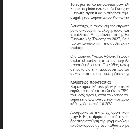
Το ευρωπαϊκό κοινωνικό μοντέλ
Σε μια περίοδο έντονου διεθνούς
Ευρώπη πρέπει να διατηρήσει την 
στήριξη του Ευρωπαϊκού Κοινωνικ
Αντίστοιχα, η ενίσχυση της ευρω
μόνο οικονομική επιλογή, αλλά και
ασφάλειας. Με ορίζοντα και την Ε
Ευρωπαϊκής Ένωσης το 2027, θα σ
πιο ανταγωνιστική, πιο ανθεκτική 
υγείας».
Ο υπουργός Υγείας Άδωνις Γεωργι
υγείας εξαρτώνται από την ασφαλή
προσιτά φάρμακα. Ο κλάδος των φ
όχι μόνο για την πρόσβαση των ασ
ανθεκτικότητα των συστημάτων υγε
Καθεστώς προστασίας
Χαρακτηριστικά αναφέρθηκε στο 
ευρώ, τα οποία αποτελούν το 75%
πλευράς όγκου, όταν το κόστος το
ευρώ ετησίως, έναντι των νεότερ
κάθε χρόνο κατά 10-20%.
Αναφορικά με την επερχόμενη κοιν
στην Ε.Ε., εκτίμησε ότι κατά την 
δραστηριοποίηση της φαρμακοβιομ
κλυδωνισμούς αν δεν καθυστερήσει