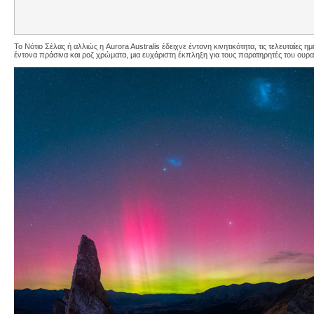
To Νότιο Σέλας ή αλλιώς η Aurora Australis έδειχνε έντονη κινητικότητα, τις τελευταί
έντονα πράσινα και ροζ χρώματα, μια ευχάριστη έκπληξη για τους παρατηρητές του ου