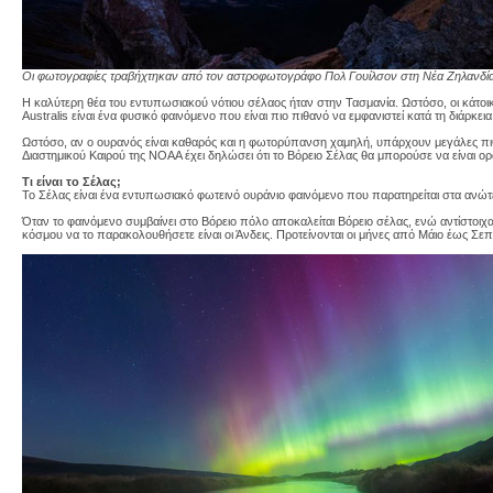
Οι φωτογραφίες τραβήχτηκαν από τον αστροφωτογράφο Πολ Γουίλσον στη Νέα Ζηλανδία
Η καλύτερη θέα του εντυπωσιακού νότιου σέλαος ήταν στην Τασμανία. Ωστόσο, οι κάτοικ
Australis είναι ένα φυσικό φαινόμενο που είναι πιο πιθανό να εμφανιστεί κατά τη διάρκε
Ωστόσο, αν ο ουρανός είναι καθαρός και η φωτορύπανση χαμηλή, υπάρχουν μεγάλες πιθ
Διαστημικού Καιρού της NOAA έχει δηλώσει ότι το Βόρειο Σέλας θα μπορούσε να είναι ο
Τι είναι το Σέλας;
Το Σέλας είναι ένα εντυπωσιακό φωτεινό ουράνιο φαινόμενο που παρατηρείται στα ανώτε
Όταν το φαινόμενο συμβαίνει στο Βόρειο πόλο αποκαλείται Βόρειο σέλας, ενώ αντίστοιχα
κόσμου να το παρακολουθήσετε είναι οι Άνδεις. Προτείνονται οι μήνες από Μάιο έως Σεπ