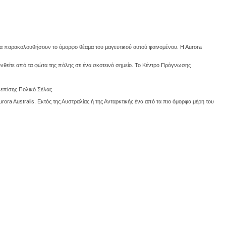
α να παρακολουθήσουν το όμορφο θέαμα του μαγευτικού αυτού φαινομένου. H Aurora
υνθείτε από τα φώτα της πόλης σε ένα σκοτεινό σημείο. Το Κέντρο Πρόγνωσης
 επίσης Πολικό Σέλας.
ora Australis. Εκτός της Αυστραλίας ή της Ανταρκτικής ένα από τα πιο όμορφα μέρη του