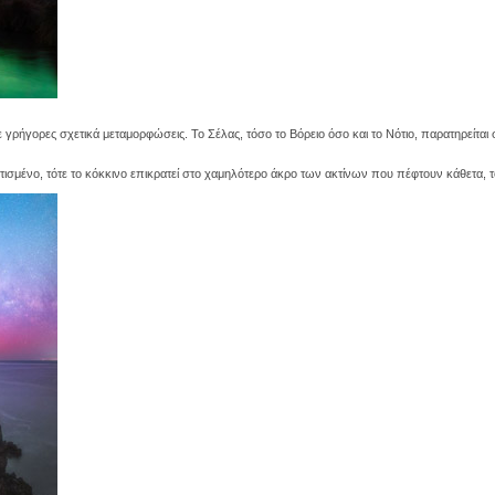
με γρήγορες σχετικά μεταμορφώσεις. Το Σέλας, τόσο το Βόρειο όσο και το Νότιο, παρατηρείτ
ισμένο, τότε το κόκκινο επικρατεί στο χαμηλότερο άκρο των ακτίνων που πέφτουν κάθετα, τ