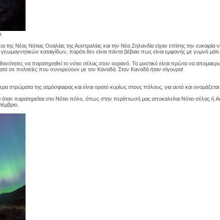
.
οι της Νέας Νότιας Ουαλίας της Αυστραλίας και την Νέα Ζηλανδία είχαν επίσης την ευκαιρί
ια γεωμαγνητικών καταιγίδων, παρότι δεν είναι πάντα βέβαιο πως είναι εμφανής με γυμνό μάτι.
ανότητες να παρατηρηθεί το νότιο σέλας στον ουρανό. Το μυστικό είναι πρώτα να απομακρ
ρατό σε πολιτείες που συνορεύουν με τον Καναδά. Στον Καναδά ήταν σίγουρα!
ρα στρώματα της ατμόσφαιρας και είναι ορατό κυρίως στους πόλους, για αυτό και ονομάζεται
 όταν παρατηρείται στο Νότιο πόλο, όπως στην περίπτωσή μας αποκαλείται Νότιο σέλας ή Aur
τέμβριο.