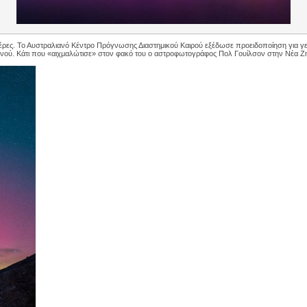
ες ημέρες. Το Αυστραλιανό Κέντρο Πρόγνωσης Διαστημικού Καιρού εξέδωσε προειδοποίηση για γ
ρανού. Κάτι που «αιχμαλώτισε» στον φακό του ο αστροφωτογράφος Πολ Γουίλσον στην Νέα Ζ