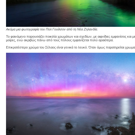
Ακόμα μια φωτογραφία του Πολ Γουίλσον από τη Νέα Ζηλανδία.
Το φαινόμενο παρουσιάζει ποικιλία χρωμάτων και σχεδίων, με αιφνίδιες εμφανίσεις και 
μοίρες, ενώ ακριβώς πάνω από τους πόλους εμφανίζεται πολύ αραιότερα.
Επικρατέστερο χρώμα του Σέλαος είναι γενικά το λευκό. Όταν όμως παρατηρείται χρωματ