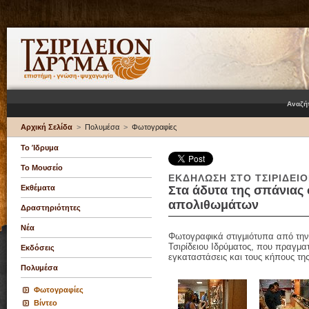
Αναζή
Αρχική Σελίδα
>
Πολυμέσα
>
Φωτογραφίες
Το Ίδρυμα
Το Μουσείο
ΕΚΔΗΛΩΣΗ ΣΤΟ ΤΣΙΡΙΔΕΙ
Εκθέματα
Στα άδυτα της σπάνιας
απολιθωμάτων
Δραστηριότητες
Νέα
Φωτογραφικά στιγμιότυπα από την 
Τσιρίδειου Ιδρύματος, που πραγμα
Εκδόσεις
εγκαταστάσεις και τους κήπους τη
Πολυμέσα
Φωτογραφίες
Βίντεο