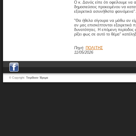
Ο κ. Δανός είπε ότι οφείλουμε να 
δημοσιεύσεις προκειμένου να κατα
εξαιρετικά ασυνήθιστα φαινόμενα"
"Θα ήθελα σίγουρα να μάθω αν εί
αν μας επισκέπτονται εξαιρετικά π
δυνατότητες. Η επόμενη περίοδος 
ρίξει φως σε αυτό το θέμα" κατέληξ
Πηγή
:
ΠΟΛΙΤΗΣ
11/05/2026
© Copyright:
Τσιρίδειον Ίδρυμα