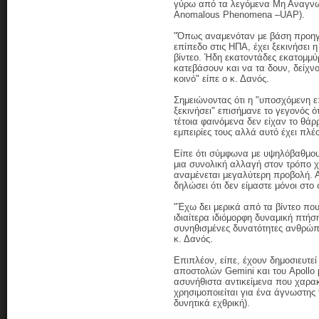
γύρω από τα λεγόμενα Mη Αναγνω
Anomalous Phenomena –UAP).
"Όπως αναμενόταν με βάση προηγ
επίπεδο στις ΗΠΑ, έχει ξεκινήσε
βίντεο. Ήδη εκατοντάδες εκατομμύ
κατεβάσουν και να τα δουν, δείχν
κοινό" είπε ο κ. Δανός.
Σημειώνοντας ότι η "υποσχόμενη 
ξεκινήσει" επισήμανε το γεγονός 
τέτοια φαινόμενα δεν είχαν το θά
εμπειρίες τους αλλά αυτό έχει πλέ
Είπε ότι σύμφωνα με υψηλόβαθμου
μια συνολική αλλαγή στον τρόπο χε
αναμένεται μεγαλύτερη προβολή. Α
δηλώσει ότι δεν είμαστε μόνοι στο
"Έχω δει μερικά από τα βίντεο π
ιδιαίτερα ιδιόμορφη δυναμική πτή
συνηθισμένες δυνατότητες ανθρώπι
κ. Δανός.
Επιπλέον, είπε, έχουν δημοσιευτε
αποστολών Gemini και του Apollo
ασυνήθιστα αντικείμενα που χαρακ
χρησιμοποιείται για ένα άγνωστης
δυνητικά εχθρική).