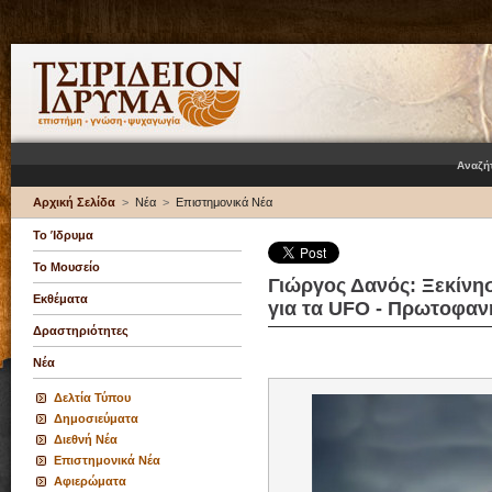
Αναζή
Αρχική Σελίδα
>
Νέα
>
Επιστημονικά Νέα
Το Ίδρυμα
Το Μουσείο
Γιώργος Δανός: Ξεκίν
Εκθέματα
για τα UFO - Πρωτοφαν
Δραστηριότητες
Νέα
Δελτία Τύπου
Δημοσιεύματα
Διεθνή Νέα
Επιστημονικά Νέα
Αφιερώματα