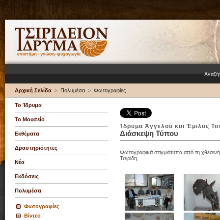
Αναζή
Αρχική Σελίδα
>
Πολυμέσα
>
Φωτογραφίες
Το Ίδρυμα
Το Μουσείο
Ίδρυμα Άγγελου και Έμιλυς Τσ
Διάσκεψη Τύπου
Εκθέματα
Δραστηριότητες
Φωτογραφικά στιγμιότυπα από τη χθεσινή
Τσιρίδη.
Νέα
Εκδόσεις
Πολυμέσα
Φωτογραφίες
Βίντεο