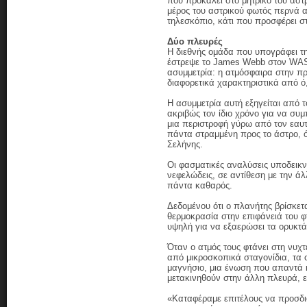
που προκαλεί στο μητρικό του άσ
μέρος του αστρικού φωτός περνά 
τηλεσκόπιο, κάτι που προσφέρει στ
Δύο πλευρές
Η διεθνής ομάδα που υπογράφει τη
έστρεψε το James Webb στον WASP
ασυμμετρία: η ατμόσφαιρα στην π
διαφορετικά χαρακτηριστικά από ό
Η ασυμμετρία αυτή εξηγείται από 
ακριβώς τον ίδιο χρόνο για να συ
μια περιστροφή γύρω από τον εαυτ
πάντα στραμμένη προς το άστρο, ό
Σελήνης.
Οι φασματικές αναλύσεις υποδεικν
νεφελώδεις, σε αντίθεση με την άλ
πάντα καθαρός.
Δεδομένου ότι ο πλανήτης βρίσκετα
θερμοκρασία στην επιφάνειά του φ
υψηλή για να εξαερώσει τα ορυκτά
Όταν ο ατμός τους φτάνει στη νυχτ
από μικροσκοπικά σταγονίδια, τα 
μαγνήσιο, μια ένωση που απαντά 
μετακινηθούν στην άλλη πλευρά, ε
«Καταφέραμε επιτέλους να προσδι