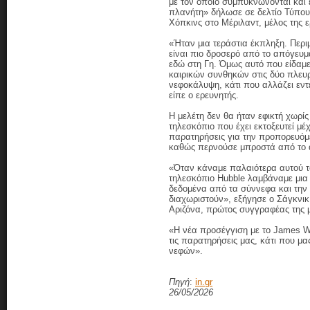
με τον οποίο συμπυκνώνονται και 
πλανήτη» δήλωσε σε δελτίο Τύπου 
Χόπκινς στο Μέριλαντ, μέλος της 
«Ήταν μια τεράστια έκπληξη. Περι
είναι πιο δροσερό από το απόγευμα
εδώ στη Γη. Όμως αυτό που είδαμε
καιρικών συνθηκών στις δύο πλευρ
νεφοκάλυψη, κάτι που αλλάζει εντ
είπε ο ερευνητής.
Η μελέτη δεν θα ήταν εφικτή χωρί
τηλεσκόπιο που έχει εκτοξευτεί μέ
παρατηρήσεις για την προπορευόμ
καθώς περνούσε μπροστά από το 
«Όταν κάναμε παλαιότερα αυτού το
τηλεσκόπιο Hubble λαμβάναμε μια
δεδομένα από τα σύννεφα και την
διαχωριστούν», εξήγησε ο Σάγκνικ
Αριζόνα, πρώτος συγγραφέας της μ
«Η νέα προσέγγιση με το James We
τις παρατηρήσεις μας, κάτι που μ
νεφών».
Πηγή
:
in.gr
26/05/2026