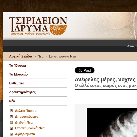
Αναζή
Αρχική Σελίδα
>
Νέα
>
Επιστημονικά Νέα
Το Ίδρυμα
Το Μουσείο
Ανέφελες μέρες, νύχτε
Εκθέματα
Ο αλλόκοτος καιρός ενός μα
Δραστηριότητες
Νέα
Δελτία Τύπου
Δημοσιεύματα
Διεθνή Νέα
Επιστημονικά Νέα
Αφιερώματα