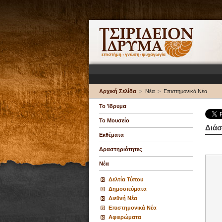
Αρχική Σελίδα
>
Νέα
>
Επιστημονικά Νέα
Το Ίδρυμα
Το Μουσείο
Διάσ
Εκθέματα
Δραστηριότητες
Νέα
Δελτία Τύπου
Δημοσιεύματα
Διεθνή Νέα
Επιστημονικά Νέα
Αφιερώματα