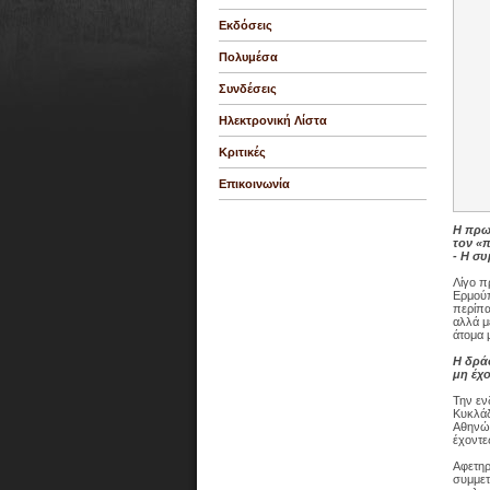
Εκδόσεις
Πολυμέσα
Συνδέσεις
Ηλεκτρονική Λίστα
Κριτικές
Επικοινωνία
Η πρω
τον «
- Η συ
Λίγο π
Ερμούπ
περίπα
αλλά μ
άτομα 
Η δρά
μη έχ
Την εν
Κυκλάδ
Αθηνών
έχοντε
Αφετηρ
συμμετ