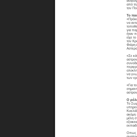
αναλογ
από τη
τον Πο
Το παι
«Πρόκε
να αντ
τοποθε
για πα
ήταν π
είχε τ
τον Κρ
Φιόρη 
Αστερο
«Σε κά
αστρον
συνοδε
περιγρ
ολοκλη
να γνω
των ερ
«Για τ
σημαντ
αστρον
Ο ρόλ
Το Σωμ
υπηρεσ
Κυκλάδ
ακόμη 
μέλη σ
εξοικε
εκπαιδ
Οπως ε
αναπηρ