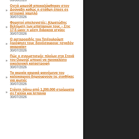
06/08/2026
Οστά μαμούθ αποκαλύφθηκαν στον
Δούναβη καθώς η στάθμη έπεσε σε
»
ιστορικό χαμηλό
30/07/2026
Φορητοί υπολογιστές: Αλματώδης
βελτίωση των μπαταριών τους – Στις
»
17,5 ώρες η μέση διάρκεια ισχύος
30/07/2026
Ο αστεροειδής του Τσιξουλούμπ
ξερόψησε τους δεινόσαυρους «σχεδόν
»
ακαριαία»
30/07/2026
Πώς ο συνωστισμός πλοίων στα Στενά
του Ορμούζ μπορεί να προκαλέσει
»
οικολογική καταστροφή
30/07/2026
Τα ακραία καιρικά φαινόμενα του
καλοκαιριού δημιουργούν τις συνθήκες
»
για φωτιές
30/07/2026
Στάχτη πάνω από 1.200.000 στρέμματα
»
σε Γαλλία και Ισπανία
30/07/2026