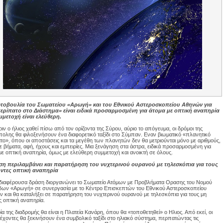
τοβουλία του Σωματείου «Αρωγή» και του Εθνικού Αστεροσκοπείου Αθηνών για
περίπατο στο Διάστημα» είναι ειδικά προσαρμοσμένη για άτομα με οπτική αναπηρία
μμετοχή είναι ελεύθερη.
ριν ο ήλιος χαθεί πίσω από τον ορίζοντα της Σύρου, αύριο το απόγευμα, οι δρόμοι της
ολης θα φιλοξενήσουν ένα διαφορετικό ταξίδι στο Σύμπαν. Εναν βιωματικό «πλανητικό
το», όπου οι αποστάσεις και τα μεγέθη των πλανητών δεν θα μετριούνται μόνο με αριθμούς,
ε βήματα, αφή, ήχους και εμπειρίες. Μια ξενάγηση στα άστρα, ειδικά προσαρμοσμένη για
με οπτική αναπηρία, όμως με ελεύθερη συμμετοχή και ανοικτή σε όλους.
ση περιλαμβάνει και παρατήρηση του νυχτερινού ουρανού με τηλεσκόπια για τους
οντες οπτική αναπηρία
διαφέρουσα δράση διοργανώνει το Σωματείο Ατόμων με Προβλήματα Ορασης του Νομού
ων «Αρωγή» σε συνεργασία με το Κέντρο Επισκεπτών του Εθνικού Αστεροσκοπείου
 και θα καταλήξει σε παρατήρηση του νυχτερινού ουρανού με τηλεσκόπια για τους μη
ς οπτική αναπηρία.
ία της διαδρομής θα είναι η Πλατεία Κανάρη, όπου θα «τοποθετηθεί» ο Ηλιος. Από εκεί, οι
έχοντες θα ξεκινήσουν ένα συμβολικό ταξίδι στο ηλιακό σύστημα, περπατώντας τις