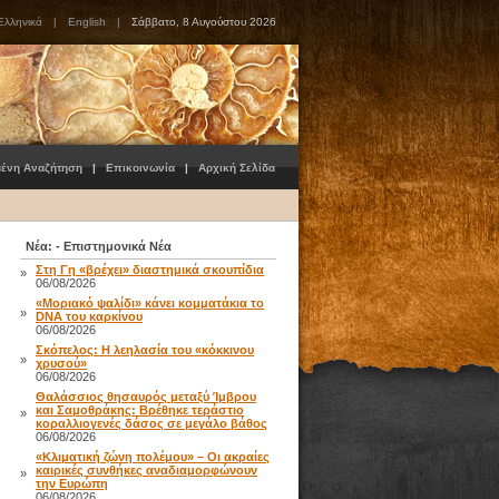
Ελληνικά
|
English
|
Σάββατο, 8 Αυγούστου 2026
μένη Αναζήτηση
|
Επικοινωνία
|
Αρχική Σελίδα
Νέα: - Επιστημονικά Νέα
Στη Γη «βρέχει» διαστημικά σκουπίδια
»
06/08/2026
«Μοριακό ψαλίδι» κάνει κομματάκια το
»
DNA του καρκίνου
06/08/2026
Σκόπελος: Η λεηλασία του «κόκκινου
»
χρυσού»
06/08/2026
Θαλάσσιος θησαυρός μεταξύ Ίμβρου
και Σαμοθράκης: Βρέθηκε τεράστιο
»
κοραλλιογενές δάσος σε μεγάλο βάθος
06/08/2026
«Κλιματική ζώνη πολέμου» – Οι ακραίες
καιρικές συνθήκες αναδιαμορφώνουν
»
την Ευρώπη
06/08/2026