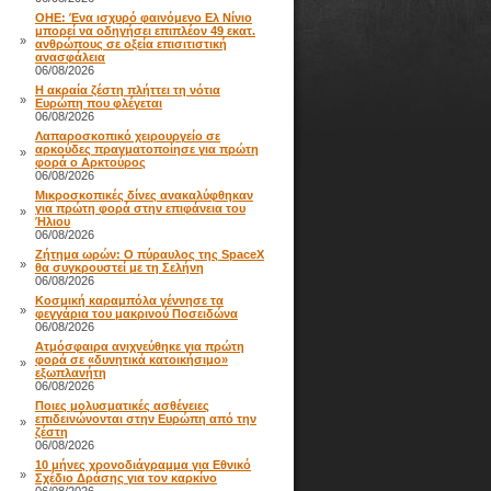
ΟΗΕ: Ένα ισχυρό φαινόμενο Ελ Νίνιο
μπορεί να οδηγήσει επιπλέον 49 εκατ.
»
ανθρώπους σε οξεία επισιτιστική
ανασφάλεια
06/08/2026
Η ακραία ζέστη πλήττει τη νότια
»
Ευρώπη που φλέγεται
06/08/2026
Λαπαροσκοπικό χειρουργείο σε
αρκούδες πραγματοποίησε για πρώτη
»
φορά ο Αρκτούρος
06/08/2026
Μικροσκοπικές δίνες ανακαλύφθηκαν
για πρώτη φορά στην επιφάνεια του
»
Ήλιου
06/08/2026
Ζήτημα ωρών: Ο πύραυλος της SpaceX
»
θα συγκρουστεί με τη Σελήνη
06/08/2026
Κοσμική καραμπόλα γέννησε τα
»
φεγγάρια του μακρινού Ποσειδώνα
06/08/2026
Ατμόσφαιρα ανιχνεύθηκε για πρώτη
φορά σε «δυνητικά κατοικήσιμο»
»
εξωπλανήτη
06/08/2026
Ποιες μολυσματικές ασθένειες
επιδεινώνονται στην Ευρώπη από την
»
ζέστη
06/08/2026
10 μήνες χρονοδιάγραμμα για Εθνικό
»
Σχέδιο Δράσης για τον καρκίνο