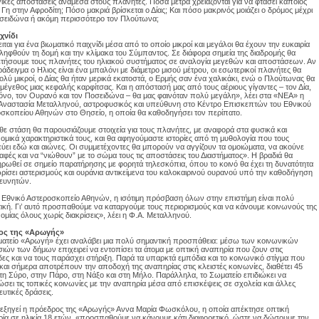
ικές αποστάσεις ανάμεσα στους πλανήτες. Πόσα μέτρα χρειάζονται για να φτάσει κάποιος
 Γη στην Αφροδίτη; Πόσο μακριά βρίσκεται ο Δίας; Και πόσο μακρινός μοιάζει ο δρόμος μέχρι
σειδώνα ή ακόμη περισσότερο τον Πλούτωνα;
χνίδι
ιται για ένα βιωματικό παιχνίδι μέσα από το οποίο μικροί και μεγάλοι θα έχουν την ευκαιρία
ιληφθούν τη δομή και την κλίμακα του Σύμπαντος. Σε διάφορα σημεία της διαδρομής θα
τήσουμε τους πλανήτες του ηλιακού συστήματος σε αναλογία μεγεθών και αποστάσεων. Αν
ράδειγμα ο Ηλιος είναι ένα μπαλόνι με διάμετρο μισού μέτρου, οι εσωτερικοί πλανήτες θα
ολύ μικροί, ο Δίας θα ήταν μερικά εκατοστά, ο Ερμής σαν ένα χαλικάκι, ενώ ο Πλούτωνας θα
ο μέγεθος μιας κεφαλής καρφίτσας. Και η απόστασή μας από τους αέριους γίγαντες – τον Δία,
όνο, τον Ουρανό και τον Ποσειδώνα – θα μας φαινόταν πολύ μεγάλη», λέει στα «ΝΕΑ» η
Αναστασία Μεταλληνού, αστροφυσικός και υπεύθυνη στο Κέντρο Επισκεπτών του Εθνικού
σκοπείου Αθηνών στο Θησείο, η οποία θα καθοδηγήσει τον περίπατο.
θε στάση θα παρουσιάζουμε στοιχεία για τους πλανήτες, με αναφορά στα φυσικά και
ομικά χαρακτηριστικά τους, και θα αφηγούμαστε ιστορίες από τη μυθολογία που τους
ύει εδώ και αιώνες. Οι συμμετέχοντες θα μπορούν να αγγίζουν τα ομοιώματα, να ακούνε
αφές και να “νιώθουν” με το σώμα τους τις αποστάσεις του Διαστήματος». Η βραδιά θα
ρωθεί σε σημείο παρατήρησης με φορητά τηλεσκόπια, όπου το κοινό θα έχει τη δυνατότητα
ρίσει αστερισμούς και ουράνια αντικείμενα του καλοκαιρινού ουρανού υπό την καθοδήγηση
ευνητών.
ο Εθνικό Αστεροσκοπείο Αθηνών, η ισότιμη πρόσβαση όλων στην επιστήμη είναι πολύ
ική. Γι’ αυτό προσπαθούμε να καταργούμε τους περιορισμούς και να κάνουμε κοινωνούς της
ομίας όλους χωρίς διακρίσεις», λέει η Φ.Α. Μεταλληνού.
ος της «Αρωγής»
ατείο «Αρωγή» έχει αναλάβει μια πολύ σημαντική προσπάθεια: μέσω των κοινωνικών
ιών των δήμων επιχειρεί να εντοπίσει τα άτομα με οπτική αναπηρία που ζουν στις
ες και να τους παράσχει στήριξη. Παρά τα υπαρκτά εμπόδια και το κοινωνικό στίγμα που
και σήμερα αποτρέπουν την αποδοχή της αναπηρίας στις κλειστές κοινωνίες, διαθέτει 45
τη Σύρο, στην Πάρο, στη Νάξο και στη Μήλο. Παράλληλα, το Σωματείο επιδιώκει να
ιώσει τις τοπικές κοινωνίες με την αναπηρία μέσα από επισκέψεις σε σχολεία και άλλες
ευτικές δράσεις.
ξηγεί η πρόεδρος της «Αρωγής» Αννα Μαρία Φωσκόλου, η οποία απέκτησε οπτική
ία σε ηλικία 18 ετών, «προσπαθούμε να κάνουμε κάτι διαφορετικό, ώστε να δώσουμε την