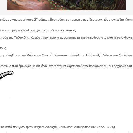
α, ένας γίγαντας μήκους 27 μέτρων βοσκούσε τις κορυφές των δέντρων, τόσο ογκώδης ώστε δ
ι ουρές, μικρό κεφάλι και χοντρά πόδια σαν κολώνες.
πούμ της Ταϊλάνδης. Χρειάστηκαν χρόνια ανασκαφής μέχρι να έρθουν στο φως η σπονδυλική
νους.
ητα, δήλωσε στο Reuters ο Θιτιγούτ Σεταπανιτσάκουλ του University College του Λονδίνου,
νότοπους που έμοιαζαν με σαβάνα. Στα ποτάμια καραδοκούσαν κροκόδειλοι και καρχαρίες τ
 τα οστά που βρέθηκαν στην ανασκαφή (Thitiwoot Sethapanichsakul et al. 2026)