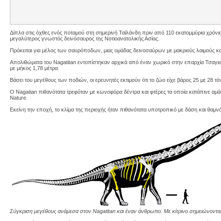
Δίπλα στις όχθες ενός ποταμού στη σημερινή Ταϊλάνδη πριν από 110 εκατομμύρια χρόνι
μεγαλύτερος γνωστός δεινόσαυρος της Νοτιοανατολικής Ασίας.
Πρόκειται για μέλος των σαυρόποδων, μιας ομάδας δεινοσαύρων με μακριούς λαιμούς κα
Απολιθώματα του Nagatitan εντοπίστηκαν αρχικά από έναν χωρικό στην επαρχία Τσαγια
με μήκος 1,78 μέτρα.
Βάσει του μεγέθους των ποδιών, οι ερευνητές εκτιμούν ότι το ζώο είχε βάρος 25 με 28 τό
O Nagatian πιθανότατα τρεφόταν με κωνοφόρα δέντρα και φτέρες τα οποία κατάπινε αμάσ
Nature.
Εκείνη την εποχή, το κλίμα της περιοχής ήταν πιθανότατα υποτροπικό με δάση και θαμ
Σύγκριση μεγέθους ανάμεσα στον Nagatitan και έναν άνθρωπο. Με κίτρινο σημειώνονται