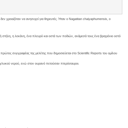
εν χρειαζόταν να ανησυχεί για θηρευτές. Ήταν ο Nagatitan chaiyaphumensis, ο
 στήλη, η λεκάνη, ένα πλευρό και οστά των ποδιών, ανάμεσά τους ένα βραχιόνιο οστό
 πρώτος συγγραφέας της μελέτης που δημοσιεύεται στο Scientific Reports του ομίλου
ου γλυκού νερού, ενώ στον ουρανό πετούσαν πτερόσαυροι.