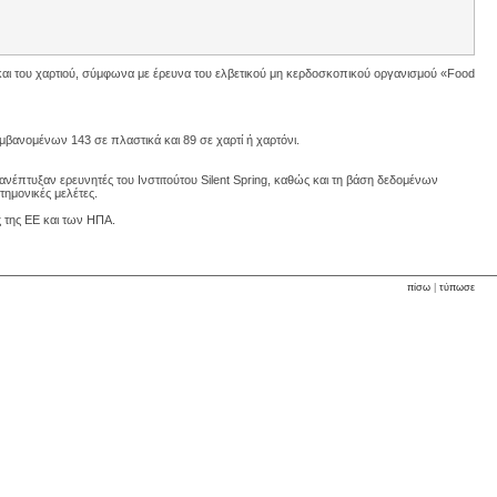
και του χαρτιού, σύμφωνα με έρευνα του ελβετικού μη κερδοσκοπικού οργανισμού «Food
αμβανομένων 143 σε πλαστικά και 89 σε χαρτί ή χαρτόνι.
έπτυξαν ερευνητές του Ινστιτούτου Silent Spring, καθώς και τη βάση δεδομένων
ημονικές μελέτες.
ς της ΕΕ και των ΗΠΑ.
πίσω
|
τύπωσε