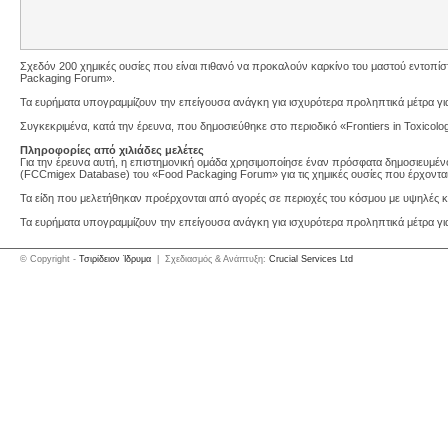
Σχεδόν 200 χημικές ουσίες που είναι πιθανό να προκαλούν καρκίνο του μαστού εντοπί
Packaging Forum».
Τα ευρήματα υπογραμμίζουν την επείγουσα ανάγκη για ισχυρότερα προληπτικά μέτρα γ
Συγκεκριμένα, κατά την έρευνα, που δημοσιεύθηκε στο περιοδικό «Frontiers in Toxicolo
Πληροφορίες από χιλιάδες μελέτες
Για την έρευνα αυτή, η επιστημονική ομάδα χρησιμοποίησε έναν πρόσφατα δημοσιευμέν
(FCCmigex Database) του «Food Packaging Forum» για τις χημικές ουσίες που έρχονται
Τα είδη που μελετήθηκαν προέρχονται από αγορές σε περιοχές του κόσμου με υψηλές κα
Τα ευρήματα υπογραμμίζουν την επείγουσα ανάγκη για ισχυρότερα προληπτικά μέτρα γι
© Copyright -
Τσιρίδειον Ίδρυμα
| Σχεδιασμός & Ανάπτυξη:
Crucial Services Ltd